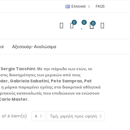
Ελληνικά
FAQS
0
0
0
οί
Αξεσουάρ-Αναλώσιμα
 Sergio Tacchini. Με την πάροδο των ετών, το
 στις διασημότητες των μερικών από τους
nder, Gabriela Sabatini, Pete Sampras, Pat
 η μάρκα παραμένει ηγέτης στα διακριτικά αθλητικά
ακριτικούς καταναλωτές που επιδιώκουν να ενώσουν
-Carlo Master.
 of 4 item(s)
4
Τιμή, χαμηλή προς υψηλή