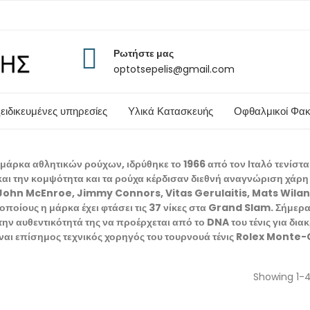
Ρωτήστε μας
optotsepelis@gmail.com
ειδικευμένες υπηρεσίες
Υλικά Κατασκευής
Οφθαλμικοί Φακ
μάρκα αθλητικών ρούχων, ιδρύθηκε το 1966 από τον Ιταλό τενίστα
 και την κομψότητα και τα ρούχα κέρδισαν διεθνή αναγνώριση χάρη
: John McEnroe, Jimmy Connors, Vitas Gerulaitis, Mats Wila
ποίους η μάρκα έχει φτάσει τις 37 νίκες στα Grand Slam. Σήμερα
ην αυθεντικότητά της να προέρχεται από το DNA του τένις για δι
ίναι επίσημος τεχνικός χορηγός του τουρνουά τένις Rolex Monte
Showing 1-4