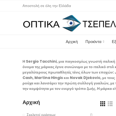
Αποστολή σε όλη την Ελλάδα
Αρχική
Προιόντα
Εξ
Η Sergio Tacchini, μια παγκοσμίως γνωστή ιταλική 
όνομα της μάρκας έγινε συνώνυμο με το ιταλικό στιλ
μεγαλύτερους πρωταθλητές τένις όλων των εποχών
Cash, Martina Hingis και Novak Djokovic, με τους ο
ρούχα και λανσάρει την πρώτη συλλογή γυαλιών, με τ
την κομψότητα με τον ενεργό τρόπο ζωής. Η μάρκα ε
Αρχική
Σκελετοί οράσεως