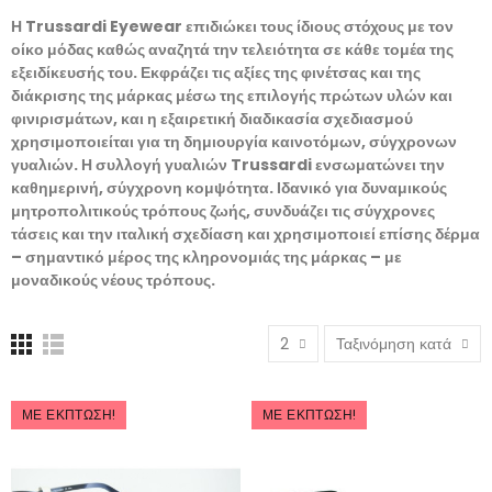
Η Trussardi Eyewear επιδιώκει τους ίδιους στόχους με τον
οίκο μόδας καθώς αναζητά την τελειότητα σε κάθε τομέα της
εξειδίκευσής του. Εκφράζει τις αξίες της φινέτσας και της
διάκρισης της μάρκας μέσω της επιλογής πρώτων υλών και
φινιρισμάτων, και η εξαιρετική διαδικασία σχεδιασμού
χρησιμοποιείται για τη δημιουργία καινοτόμων, σύγχρονων
γυαλιών. Η συλλογή γυαλιών Trussardi ενσωματώνει την
καθημερινή, σύγχρονη κομψότητα. Ιδανικό για δυναμικούς
μητροπολιτικούς τρόπους ζωής, συνδυάζει τις σύγχρονες
τάσεις και την ιταλική σχεδίαση και χρησιμοποιεί επίσης δέρμα
– σημαντικό μέρος της κληρονομιάς της μάρκας – με
μοναδικούς νέους τρόπους.
2
Ταξινόμηση κατά
ΜΕ ΈΚΠΤΩΣΗ!
ΜΕ ΈΚΠΤΩΣΗ!