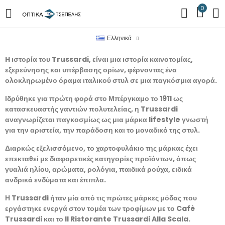
0
Ελληνικά
H ιστορία του Trussardi, είναι μια ιστορία καινοτομίας,
εξερεύνησης και υπέρβασης ορίων, φέρνοντας ένα
ολοκληρωμένο όραμα ιταλικού στυλ σε μια παγκόσμια αγορά.
Ιδρύθηκε για πρώτη φορά στο Μπέργκαμο το 1911 ως
κατασκευαστής γαντιών πολυτελείας, η Trussardi
αναγνωρίζεται παγκοσμίως ως μια μάρκα lifestyle γνωστή
για την αριστεία, την παράδοση και το μοναδικό της στυλ.
Διαρκώς εξελισσόμενο, το χαρτοφυλάκιο της μάρκας έχει
επεκταθεί με διαφορετικές κατηγορίες προϊόντων, όπως
γυαλιά ηλίου, αρώματα, ρολόγια, παιδικά ρούχα, ειδικά
ανδρικά ενδύματα και έπιπλα.
Η Trussardi ήταν μία από τις πρώτες μάρκες μόδας που
εργάστηκε ενεργά στον τομέα των τροφίμων με το Cafè
Trussardi και το Il Ristorante Trussardi Alla Scala.