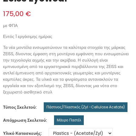
175,00 €
με ΦΠΑ
Εντός 1 εργάσιμης ημέρας
Τα νέα μοντέλα ενσωματώνουν τα καλύτερα στοιχεία της μάρκας
ZEISS, δίνοντας έμφαση στη μοντέρνα εμφάνιση που ενσωματώνει
την τεχνολογία αιχμής και την ακρίβεια. Η συλλογή είναι
εμπνευσμένη από τα εργαστηριακά περιβάλλοντα της ZEISS και
αντλεί έμπνευση από αρχιτεκτονικές γεωμετρίες και μοντέρνες
καμπύλες άκρες. Τα υλικά και τα φινιρίσματα αντανακλούν τα
εργαλεία και τον εξοπλισμό της ZEISS, δίνοντας μια νότα στο
ξεχωριστό αισθητικό στυλ
Τύπος Σκελετού
Πάστινος/Πλαστικός (Ζyl -Cellulose Acetate)
Απόχρωση Σκελετού
Μάυρο Παστέλ
Υλικό Κατασκευής