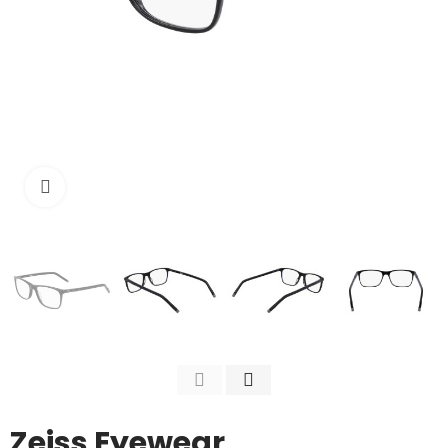
Κάντε κλικ για μεγέθυνση
Zeiss Eyewear